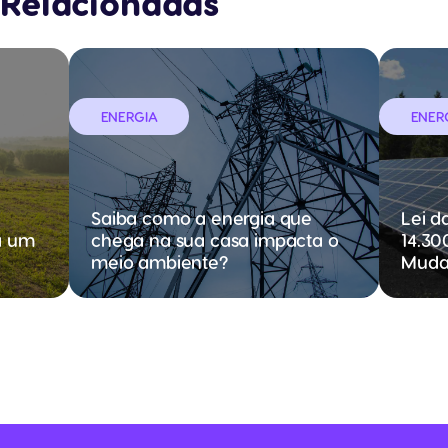
Relacionadas
ENERGIA
ENER
Saiba como a energia que
Lei d
a um
chega na sua casa impacta o
14.30
meio ambiente?
Muda