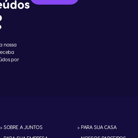
eúdos
o
?
na nossa
 receba
údos por
> SOBRE A JUNTOS
> PARA SUA CASA