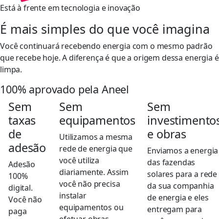
Está à frente em tecnologia e inovação
É mais simples do que você imagina
Você continuará recebendo energia com o mesmo padrão
que recebe hoje. A diferença é que a origem dessa energia é
limpa.
100% aprovado pela Aneel
Sem
Sem
Sem
taxas
equipamentos
investimento
de
e obras
Utilizamos a mesma
adesão
rede de energia que
Enviamos a energia
você utiliza
das fazendas
Adesão
diariamente. Assim
solares para a rede
100%
você não precisa
da sua companhia
digital.
instalar
de energia e eles
Você não
equipamentos ou
entregam para
paga