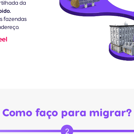
tilhada da
pido.
s fazendas
ndereço.
eel
Como faço para migrar?
2