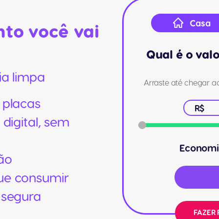
Casa
to você vai
Qual é o val
ia limpa
Arraste até chegar ao
 placas
R$
digital, sem
Economi
ão
ue consumir
 segura
FAZER 