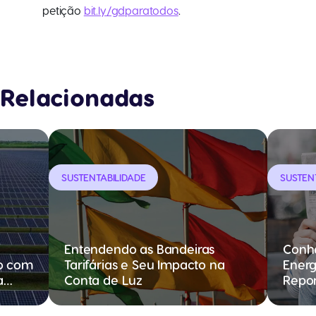
petição
bit.ly/gdparatodos
.
Relacionadas
SUSTENTABILIDADE
SUSTEN
Entendendo as Bandeiras
Conhe
o com
Tarifárias e Seu Impacto na
Energ
a
Conta de Luz
Repo
zando
 na