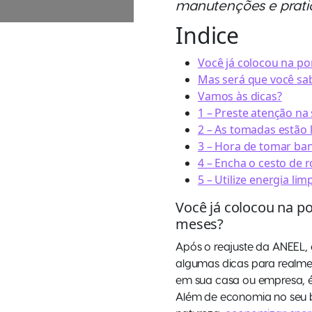
manutenções e prati
Indice
Você já colocou na po
Mas será que você sa
Vamos às dicas?
1 – Preste atenção na
2 – As tomadas estão l
3 – Hora de tomar ba
4 – Encha o cesto de 
5 – Utilize energia lim
Você já colocou na po
meses?
Após o reajuste da ANEEL,
algumas dicas para realme
em sua casa ou empresa, é 
Além de economia no seu b