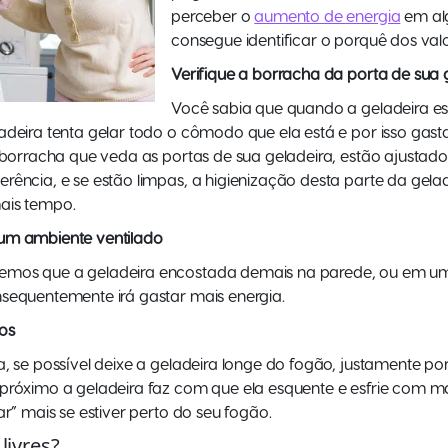
perceber o
aumento de energia
em al
consegue identificar o porquê dos valo
Verifique a borracha da porta de sua 
Você sabia que quando a geladeira e
adeira tenta gelar todo o cômodo que ela está e por isso gast
a borracha que veda as portas de sua geladeira, estão ajustad
rência, e se estão limpas, a higienização desta parte da gel
ais tempo.
um ambiente ventilado
mos que a geladeira encostada demais na parede, ou em um 
sequentemente irá gastar mais energia.
os
, se possível deixe a geladeira longe do fogão, justamente por 
próximo a geladeira faz com que ela esquente e esfrie com mai
ar” mais se estiver perto do seu fogão.
livres?