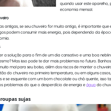
quando usar este aparelho, 
economia mensal.
veiro
cias antigas, se seu chuveiro for muito antigo, é importante qu
igos podem consumir mais energia, pois dependendo da época
nomia.
s
 a solução para o fim de um dia cansativo e uma boa neblina
smo? Mas isso pode te dar mais problemas no futuro. Banhos
muito mal para seu bolso, além dos riscos de manter o chuvei
tão do chuveiro na primeira temperatura, ou em alguns caso
os e se esquente com um bom chocolate ou chá quente, isso 
s problemas do que o desperdício de energia e
água
do chuve
 roupas sujas