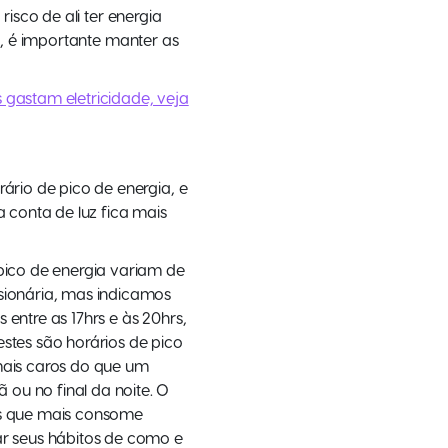
isco de ali ter energia
, é importante manter as
 gastam eletricidade, veja
ário de pico de energia, e
a conta de luz fica mais
pico de energia variam de
sionária, mas indicamos
entre as 17hrs e às 20hrs,
stes são horários de pico
mais caros do que um
u no final da noite. O
os que mais consome
r seus hábitos de como e