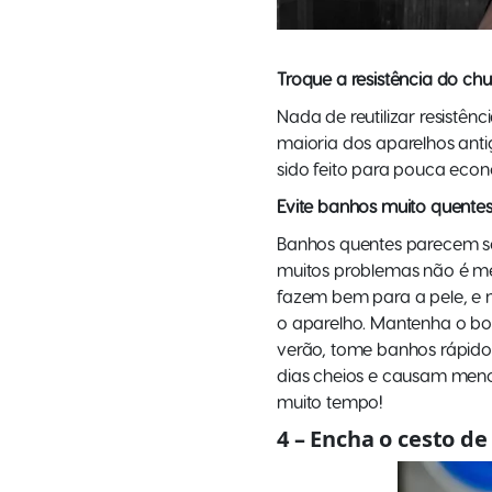
Troque a resistência do chu
Nada de reutilizar resistên
maioria dos aparelhos ant
sido feito para pouca eco
Evite banhos muito quente
Banhos quentes parecem ser
muitos problemas não é me
fazem bem para a pele, e 
o aparelho. Mantenha o bo
verão, tome banhos rápid
dias cheios e causam meno
muito tempo!
4 – Encha o cesto de