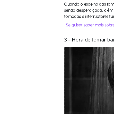
Quando o espelho das tomad
sendo desperdiçada, além d
tomadas e interruptores f
Se quiser saber mais sobr
3 – Hora de tomar b