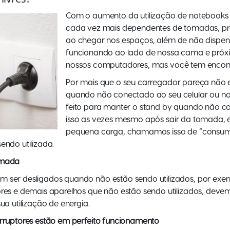
Com o aumento da utilização de notebooks e
cada vez mais dependentes de tomadas, pr
ao chegar nos espaços, além de não disp
funcionando ao lado de nossa cama e pró
nossos computadores, mas você tem encon
Por mais que o seu carregador pareça não es
quando não conectado ao seu celular ou no
feito para manter o stand by quando não c
isso as vezes mesmo após sair da tomada,
pequena carga, chamamos isso de “consu
endo utilizada.
omada
m ser desligados quando não estão sendo utilizados, por exe
ores e demais aparelhos que não estão sendo utilizados, dev
ua utilização de energia.
rruptores estão
em perfeito funcionamento