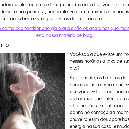
as ou interruptores estão quebrados ou soltos, você corre o r
e ser muito perigoso, principalmente para animais e crianças
uncionando bem e sem problemas de mal contato.
e como economizar energia e quais são os aparelhos que mais
esta nossa matéria de blog.
anho
Você sabia que existe um hor
nesses horários a taxa de su
alta?
Exatamente, os horários de 
concessionária para conces
que você evite tomar banhos 
os horários que antecedem e
intermediário e continuam 
banho no começo da manhã o
chuveiro é um dos aparelh
energia na sua casa, e muda