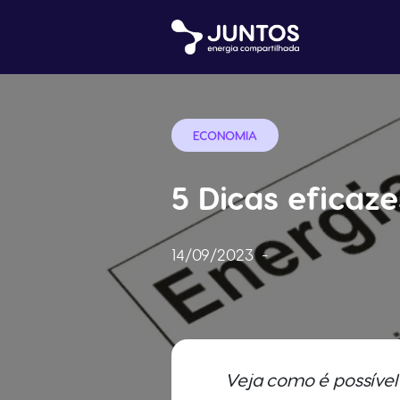
ECONOMIA
5 Dicas eficaz
14/09/2023
-
Veja como é possíve