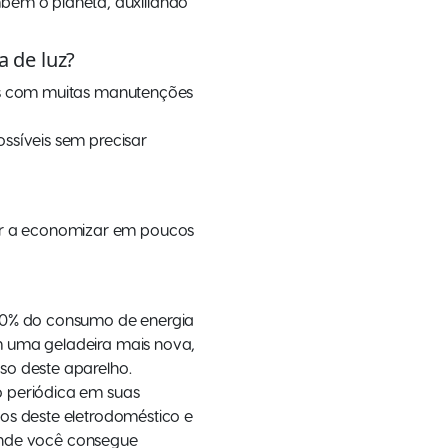
ém o planeta, auxiliando
 de luz?
ros com muitas manutenções
ssíveis sem precisar
ar a economizar em poucos
 30% do consumo de energia
m uma geladeira mais nova,
so deste aparelho.
o periódica em suas
os deste eletrodoméstico e
onde você consegue