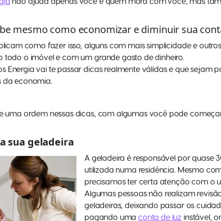
gia
não ajuda apenas você e quem mora com você, mas tamb
abe mesmo como economizar e diminuir sua conta
explicam como fazer isso, alguns com mais simplicidade e out
o todo o imóvel e com um grande gasto de dinheiro.
 Energia vai te passar dicas realmente válidas e que sejam po
s da economia.
iste uma ordem nessas dicas, com algumas você pode começ
a sua geladeira
A geladeira é responsável por quase
utilizada numa residência. Mesmo co
precisamos ter certa atenção com o u
Algumas pessoas não realizam revisã
geladeiras, deixando passar os cuidad
pagando uma
conta de luz
instável, 